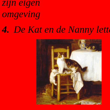
zijn eigen
omgeving
4.
De Kat en de Nanny let